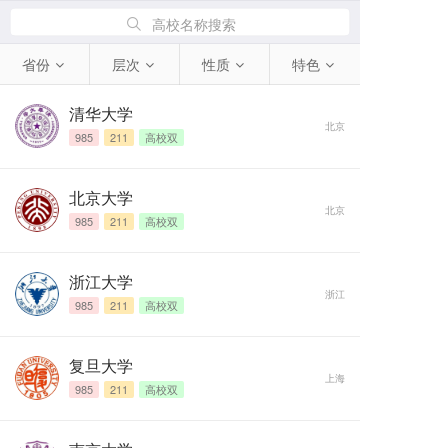
高校名称搜索
省份
层次
性质
特色
清华大学
北京
985
211
高校双
北京大学
北京
985
211
高校双
浙江大学
浙江
985
211
高校双
复旦大学
上海
985
211
高校双