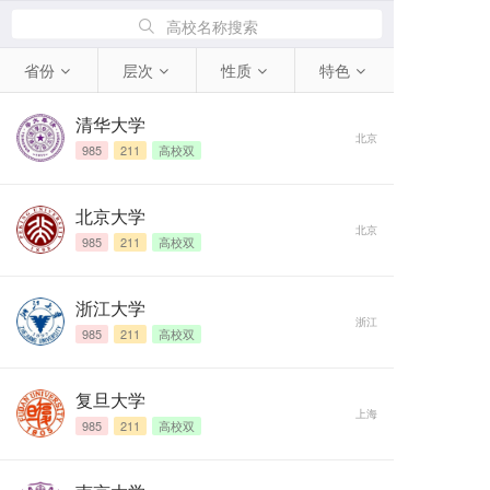
高校名称搜索
省份
层次
性质
特色
清华大学
北京
985
211
高校双
北京大学
北京
985
211
高校双
浙江大学
浙江
985
211
高校双
复旦大学
上海
985
211
高校双