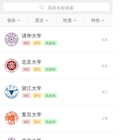
高校名称搜索
省份
层次
性质
特色
清华大学
北京
985
211
高校双
北京大学
北京
985
211
高校双
浙江大学
浙江
985
211
高校双
复旦大学
上海
985
211
高校双