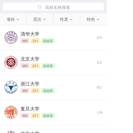
高校名称搜索
省份
层次
性质
特色
清华大学
北京
985
211
高校双
北京大学
北京
985
211
高校双
浙江大学
浙江
985
211
高校双
复旦大学
上海
985
211
高校双