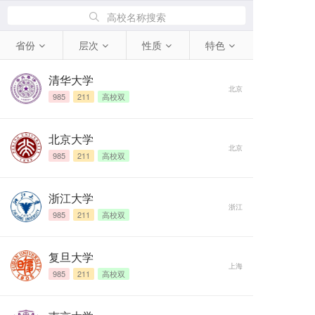
高校名称搜索
省份
层次
性质
特色
清华大学
北京
985
211
高校双
北京大学
北京
985
211
高校双
浙江大学
浙江
985
211
高校双
复旦大学
上海
985
211
高校双