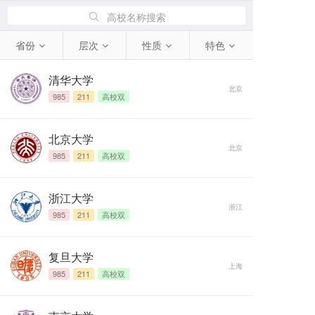
高校名称搜索
省份
层次
性质
特色
清华大学
北京
985
211
高校双
北京大学
北京
985
211
高校双
浙江大学
浙江
985
211
高校双
复旦大学
上海
985
211
高校双