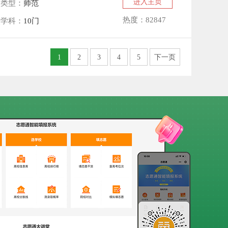
进入主页
校类型：
师范
热度：82847
点学科：
10门
1
2
3
4
5
下一页