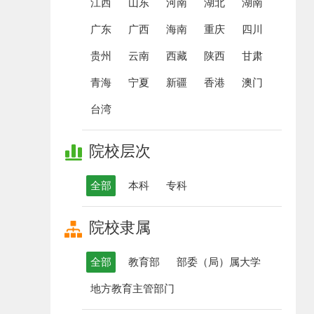
江西
山东
河南
湖北
湖南
广东
广西
海南
重庆
四川
贵州
云南
西藏
陕西
甘肃
科技大学天平学院
湖南工学院
青海
宁夏
新疆
香港
澳门
独立学院
综合
本科
公办院校
理工
进入主页
进入主
台湾
院校层次
全部
本科
专科
科技大学
广西科技大学
院校隶属
公办院校
理工
本科
公办院校
理工
进入主页
进入主
全部
教育部
部委（局）属大学
地方教育主管部门