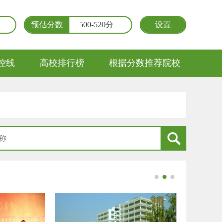
预估分数
500-520分
设置
控线
高校排行榜
根据分数推荐院校