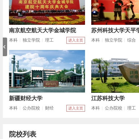
吉林建筑大学
泉州师范学院
本科
公办院校
理工
本科
公办院校
师范
页
进入主页
南京师范大学泰州学院
徐州工程学院
本科
独立学院
师范
本科
公办院校
综合
页
进入主页
院校列表