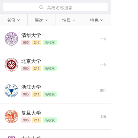
高校名称搜索
省份
层次
性质
特色
清华大学
北京
985
211
高校双
北京大学
北京
985
211
高校双
浙江大学
浙江
985
211
高校双
复旦大学
上海
985
211
高校双