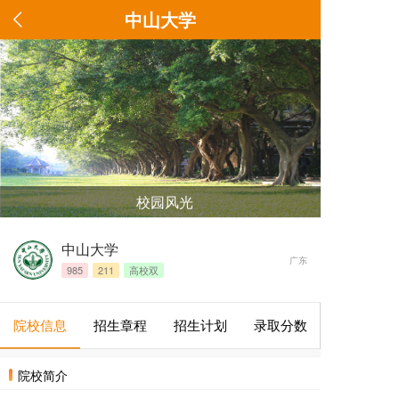
中山大学
校园风光
中山大学
广东
985
211
高校双
院校信息
招生章程
招生计划
录取分数
院校简介