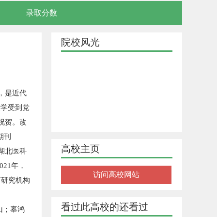
录取分数
院校风光
。
，是近代
大学受到党
祝贺。改
期刊
高校主页
、湖北医科
21年，
访问高校网站
育研究机构
看过此高校的还看过
山；辜鸿