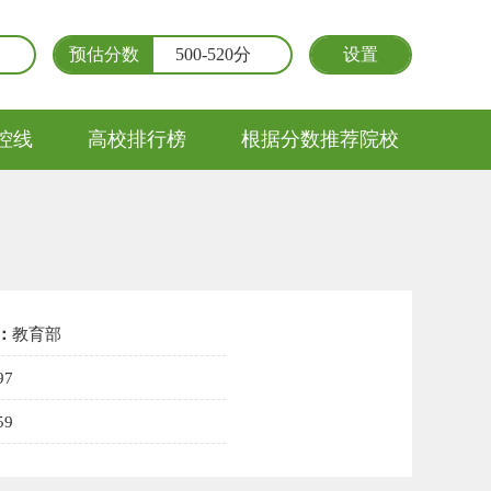
预估分数
500-520分
设置
控线
高校排行榜
根据分数推荐院校
：
教育部
97
59