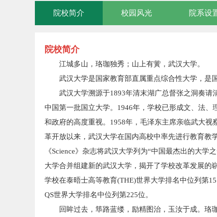
院校简介
校园风光
院系设
院校简介
江城多山，珞珈独秀；山上有黉，武汉大学。
武汉大学是国家教育部直属重点综合性大学，是国家“
武汉大学溯源于1893年清末湖广总督张之洞奏请
中国第一批国立大学。1946年，学校已形成文、法
和政府的高度重视。1958年，毛泽东主席亲临武大视
革开放以来，武汉大学在国内高校中率先进行教育教学
《Science》杂志将武汉大学列为“中国最杰出的大
大学合并组建新的武汉大学，揭开了学校改革发展的崭
学校在泰晤士高等教育(THE)世界大学排名中位列第15
QS世界大学排名中位列第225位。
回眸过去，筚路蓝缕，励精图治，玉汝于成。珞