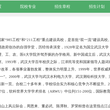
置
院校专业
招生章程
招生计划
985工程”和“211工程”重点建设高校，是首批“双一流”建设高校
清政府创办的自强学堂，历经传承演变，1928年定名为国立武汉大学
、理、工、农、医6大学院并驾齐驱的办学格局。新中国成立后，武汉
察。1993年，武汉大学百年校庆之际，江泽民等党和国家领导人题词
改革，各项事业蓬勃发展，整体实力明显上升。1999年，世界权威
学之一”。2000年，武汉大学与武汉水利电力大学、武汉测绘科技大学
新一页。合校二十多年来，学校综合实力和核心竞争力不断提升。20
7位，软科世界大学学术排名（ARWU）中位列151-200位，国际教
珈山上风云际会，周恩来、董必武、陈潭秋、罗荣桓曾在这里指点江