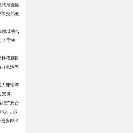
题均居全国
成果交易会
多领域的合
进了学校
染性疾病防
动力电池等
重大理论与
力支持。
新型”复合
16人，另
会进步做出