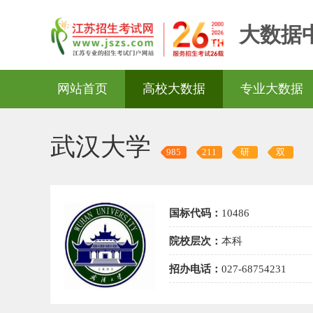
大数据
网站首页
高校大数据
专业大数据
武汉大学
985
211
研
双
国标代码：
10486
院校层次：
本科
招办电话：
027-68754231