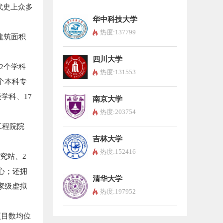
代史上众多
华中科技大学
热度:137799
建筑面积
四川大学
2个学科
热度:131553
个本科专
学科、17
南京大学
热度:203754
工程院院
吉林大学
热度:152416
究站、2
心；还拥
清华大学
家级虚拟
热度:197952
项目数均位