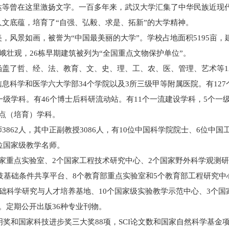
达等曾在这里激扬文字。一百多年来，武汉大学汇集了中华民族近现
文底蕴，培育了“自强、弘毅、求是、拓新”的大学精神。
，风景如画，被誉为“中国最美丽的大学”。学校占地面积5195亩，
峨壮观，26栋早期建筑被列为“全国重点文物保护单位”。
盖了哲、经、法、教育、文、史、理、工、农、医、管理、艺术等1
息科学和医学六大学部34个学院以及3所三级甲等附属医院。有127
一级学科。有46个博士后科研流动站。有11个一流建设学科，5个一级
点（培育）学科。
862人，其中正副教授3086人，有10位中国科学院院士、6位中国
位国家级教学名师。
家重点实验室、2个国家工程技术研究中心、2个国家野外科学观测研
科技基础条件共享平台、8个教育部重点实验室和5个教育部工程研究中
基础科学研究与人才培养基地、10个国家级实验教学示范中心、3个国
。定期公开出版36种专业刊物。
明奖和国家科技进步奖三大奖88项，SCI论文数和国家自然科学基金