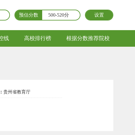
预估分数
500-520分
设置
控线
高校排行榜
根据分数推荐院校
：
贵州省教育厅