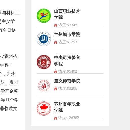
山西职业技术
学与材料工
学院
思主义学
热度:53345
有全日制
兰州城市学院
热度:51293
批贵州省
中央司法警官
学院
学科1
热度:95402
个，贵州
遵义师范学院
团队、贵州
热度:83206
科学基金项
等11个学
苏州百年职业
级非物质文
学院
热度:126382