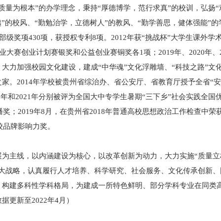
为根本”的办学理念，秉持“厚德博学，范行求真”的校训，弘扬“
”的校风、“勤勉治学，立德树人”的教风、“勤学善思，健体强能”的
级奖项430项，获授权专利8项。2012年获“挑战杯”大学生课外学
业大赛创业计划赛银奖和公益创业赛铜奖各1项；2019年、2020年、2
。大力加强校园文化建设，建成“中华魂”文化浮雕墙、“科技之路”文
家。2014年学校被贵州省综治办、省公安厅、省教育厅授予全省“
2019年和2021年分别被评为全国大中专学生暑期“三下乡”社会实践全
奖；2019年8月，在贵州省2018年普通高校思想政治工作检查中荣
校品牌影响力奖。
主线，以内涵建设为核心，以改革创新为动力，大力实施“质量立
六大战略，认真履行人才培养、科学研究、社会服务、文化传承创新、
，构建多科性学科格局，为建成一所特色鲜明、部分学科专业在同类
更新至2022年4月）