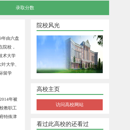
录取分数
院校风光
9年由六盘
点院校，
技术大学
大叶大学、
际留学
高校主页
014年被
访问高校网站
全校教职工
政府特殊津
看过此高校的还看过