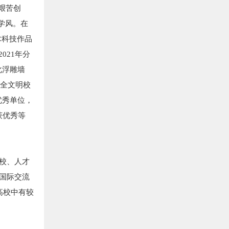
艰苦创
学风。在
术科技作品
021年分
化浮雕墙
安全文明校
国优秀单位，
获优秀等
校、人才
国际交流
高校中有较