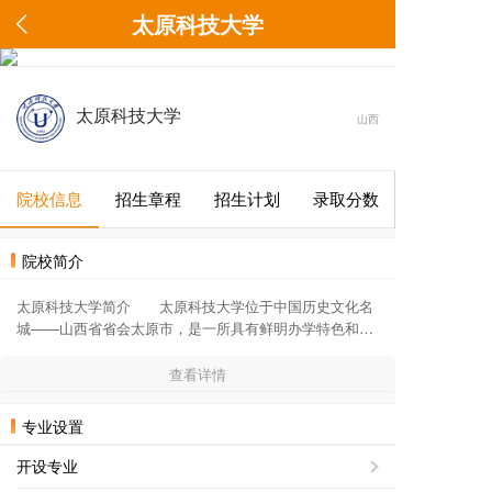
太原科技大学
太原科技大学
山西
院校信息
招生章程
招生计划
录取分数
院校简介
太原科技大学简介 太原科技大学位于中国历史文化名
城——山西省省会太原市，是一所具有鲜明办学特色和光
荣办学传统的多科性大学，是我国重大技术装备领域重要
的人才培养和科学研究基地。 学校的前身是1952年山
查看详情
西省工业厅创办的山西省机械制造工业学校。1953年划归
国家机械工业部并更名为太原机械制造学校。1958年开始
专业设置
招收本科生。1960年更名为太原重型机械学院。1981年开
始招收研究生。1998年改为教育部与山西省共建共管。
开设专业
2004年更名为太原科技大学。2005年成为博士学位授予权